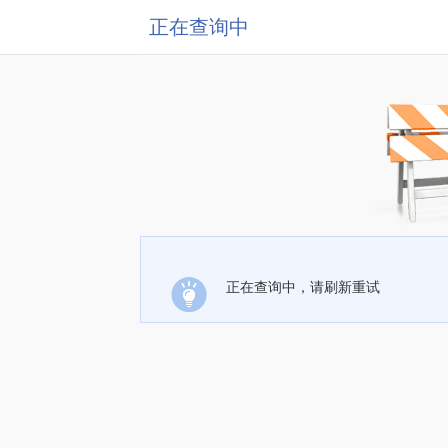
正在查询中
正在查询中，请刷新重试